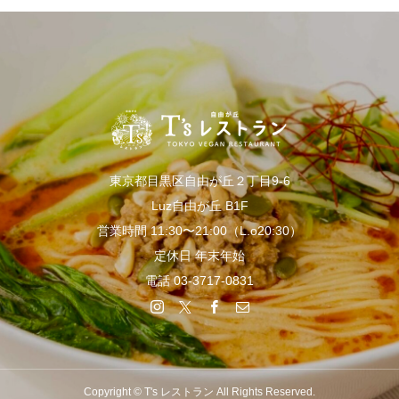
東京都目黒区自由が丘２丁目9-6
Luz自由が丘 B1F
営業時間 11:30〜21:00（L.o20:30）
定休日 年末年始
電話 03-3717-0831
Copyright © T's レストラン All Rights Reserved.