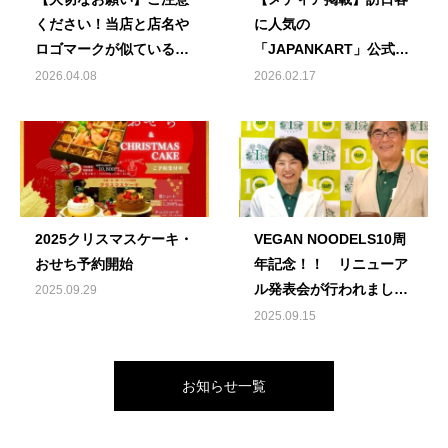
ください！当店と店名や
に人気の
ロゴマークが似ている店
「JAPANKART」公式ブ
舗様がございます。
ログにてご紹介いただき
2026.04.08
2026.02.17
ました
2025クリスマスケーキ・
VEGAN NOODELS10周
おせち予約開始
年記念！！ リニューア
ル発表会が行われまし
2025.09.29
た！
2025.09.15
お知らせ一覧