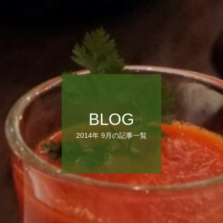
BLOG
2014年 9月の記事一覧